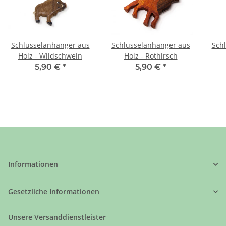
Schlüsselanhänger aus
Schlüsselanhänger aus
Sch
Holz - Wildschwein
Holz - Rothirsch
5,90 €
*
5,90 €
*
Informationen
Gesetzliche Informationen
Unsere Versanddienstleister