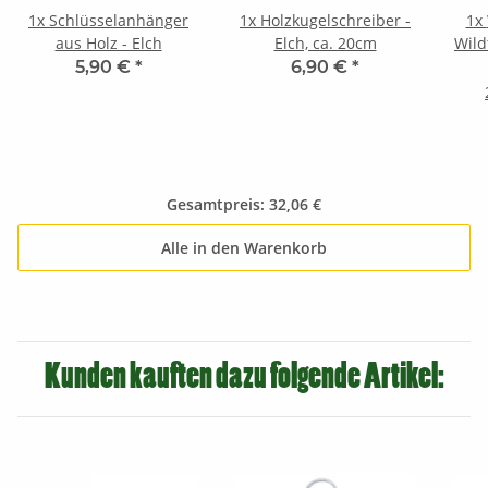
1x
Schlüsselanhänger
1x
Holzkugelschreiber -
1x
aus Holz - Elch
Elch, ca. 20cm
Wild
5,90 €
*
6,90 €
*
Gesamtpreis:
32,06 €
Alle in den Warenkorb
Kunden kauften dazu folgende Artikel: