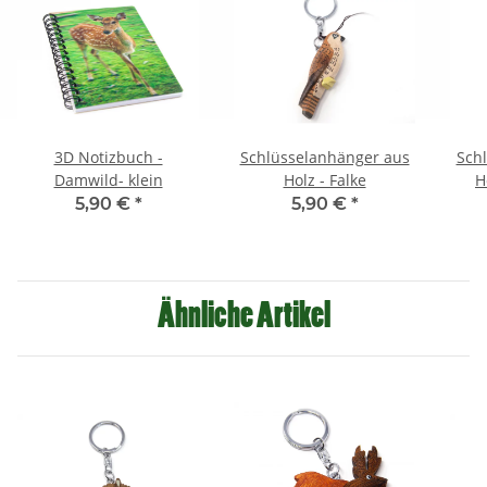
3D Notizbuch -
Schlüsselanhänger aus
Sch
Damwild- klein
Holz - Falke
H
5,90 €
*
5,90 €
*
Ähnliche Artikel