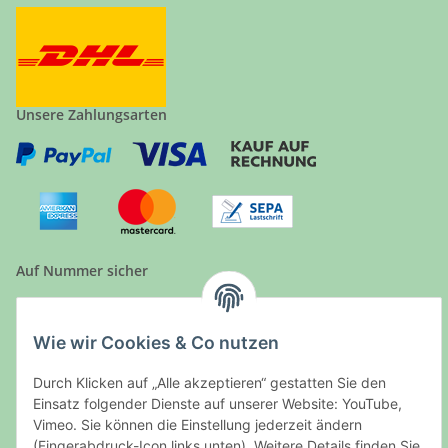
Unsere Zahlungsarten
Auf Nummer sicher
Wie wir Cookies & Co nutzen
Ein Partnershop der
Durch Klicken auf „Alle akzeptieren“ gestatten Sie den
Einsatz folgender Dienste auf unserer Website: YouTube,
Vimeo. Sie können die Einstellung jederzeit ändern
(Fingerabdruck-Icon links unten). Weitere Details finden Sie