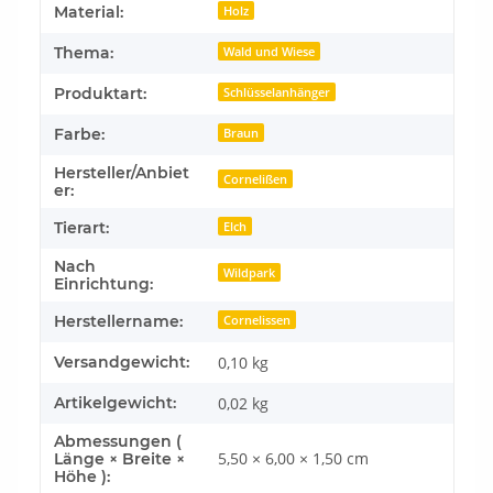
Produkteigenschaft
Wert
Material:
Holz
Thema:
Wald und Wiese
Produktart:
Schlüsselanhänger
Farbe:
Braun
Hersteller/Anbiet
Cornelißen
er:
Tierart:
Elch
Nach
Wildpark
Einrichtung:
Herstellername:
Cornelissen
Versandgewicht:
0,10 kg
Artikelgewicht:
0,02
kg
Abmessungen (
5,50 × 6,00 × 1,50 cm
Länge × Breite ×
Höhe ):