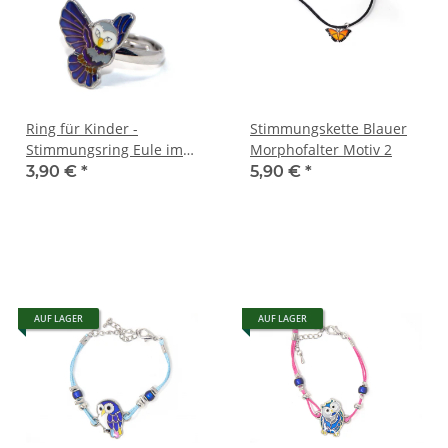
Ring für Kinder -
Stimmungskette Blauer
Stimmungsring Eule im
Morphofalter Motiv 2
Flug
3,90 €
*
5,90 €
*
AUF LAGER
AUF LAGER