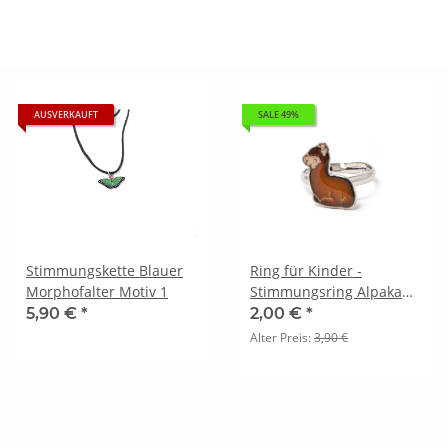
AUSVERKAUFT
SALE 49%
Stimmungskette Blauer
Ring für Kinder -
Morphofalter Motiv 1
Stimmungsring Alpaka
liegend
5,90 €
*
2,00 €
*
Alter Preis:
3,90 €