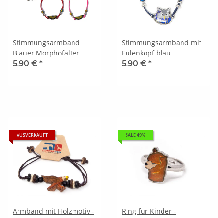
Stimmungsarmband
Stimmungsarmband mit
Blauer Morphofalter
Eulenkopf blau
Motiv 1
5,90 €
*
5,90 €
*
AUSVERKAUFT
SALE 49%
Armband mit Holzmotiv -
Ring für Kinder -