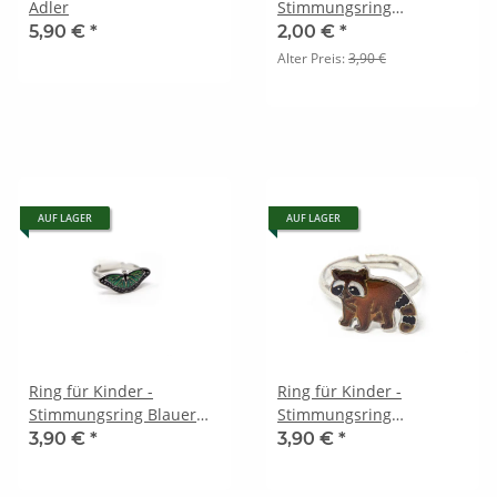
Adler
Stimmungsring
Alpakakopf
5,90 €
*
2,00 €
*
Alter Preis:
3,90 €
AUF LAGER
AUF LAGER
Ring für Kinder -
Ring für Kinder -
Stimmungsring Blauer
Stimmungsring
Morphofalter Motiv 1
Waschbär
3,90 €
*
3,90 €
*