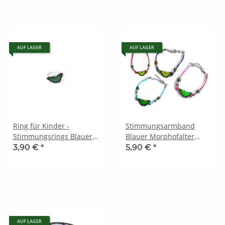
AUF LAGER
AUF LAGER
Ring für Kinder -
Stimmungsarmband
Stimmungsrings Blauer
Blauer Morphofalter
Morphofalter Motiv 2
Motiv 2
3,90 €
*
5,90 €
*
AUF LAGER