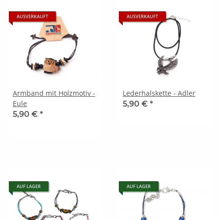
AUSVERKAUFT
AUSVERKAUFT
Armband mit Holzmotiv -
Lederhalskette - Adler
Eule
5,90 €
*
5,90 €
*
AUF LAGER
AUF LAGER