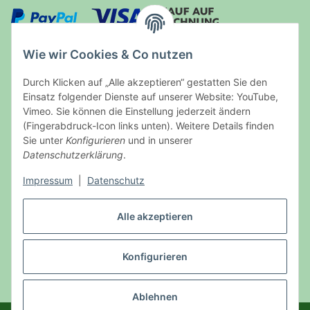
Wie wir Cookies & Co nutzen
Durch Klicken auf „Alle akzeptieren“ gestatten Sie den
Auf Nummer sicher
Einsatz folgender Dienste auf unserer Website: YouTube,
Vimeo. Sie können die Einstellung jederzeit ändern
(Fingerabdruck-Icon links unten). Weitere Details finden
Sie unter
Konfigurieren
und in unserer
Datenschutzerklärung
.
Ein Partnershop der
Impressum
|
Datenschutz
Alle akzeptieren
Konfigurieren
Vertrag widerrufen
* Alle Preise inkl. gesetzlicher USt., zzgl.
Versand
Ablehnen