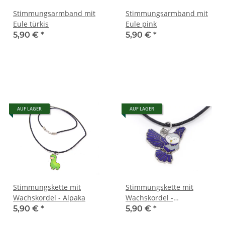
Stimmungsarmband mit
Stimmungsarmband mit
Eule türkis
Eule pink
5,90 €
*
5,90 €
*
AUF LAGER
AUF LAGER
Stimmungskette mit
Stimmungskette mit
Wachskordel - Alpaka
Wachskordel -
Schleiereule
5,90 €
*
5,90 €
*