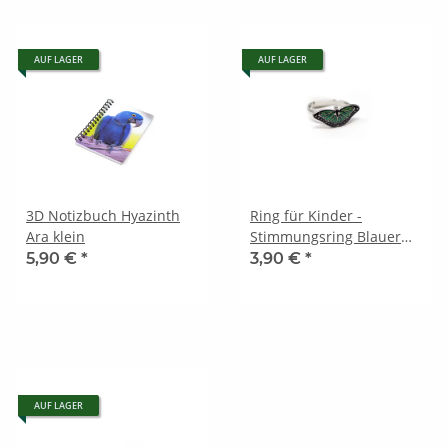
AUF LAGER
AUF LAGER
3D Notizbuch Hyazinth
Ring für Kinder -
Ara klein
Stimmungsring Blauer
Morphofalter Motiv 1
5,90 €
*
3,90 €
*
AUF LAGER