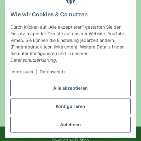
Wie wir Cookies & Co nutzen
Durch Klicken auf „Alle akzeptieren“ gestatten Sie den
Auf Nummer sicher
Einsatz folgender Dienste auf unserer Website: YouTube,
Vimeo. Sie können die Einstellung jederzeit ändern
(Fingerabdruck-Icon links unten). Weitere Details finden
Sie unter
Konfigurieren
und in unserer
Datenschutzerklärung
.
Ein Partnershop der
Impressum
|
Datenschutz
Alle akzeptieren
Konfigurieren
Vertrag widerrufen
* Alle Preise inkl. gesetzlicher USt., zzgl.
Versand
Ablehnen
© Wildpark Müden
Besucherzähler: 1724415
Powered by
JTL-Shop