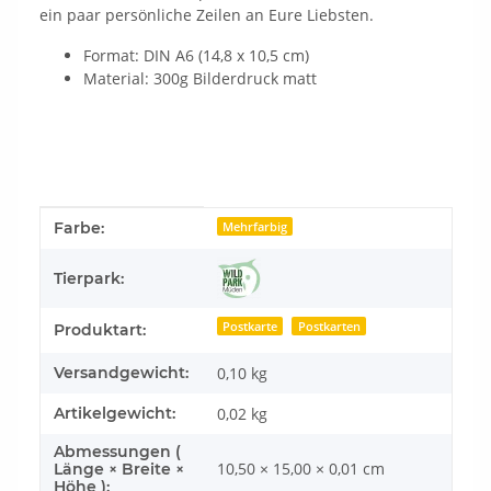
ein paar persönliche Zeilen an Eure Liebsten.
Format: DIN A6 (14,8 x 10,5 cm)
Material: 300g Bilderdruck matt
Produkteigenschaft
Wert
Farbe:
Mehrfarbig
Tierpark:
Postkarte
Postkarten
Produktart:
Versandgewicht:
0,10 kg
Artikelgewicht:
0,02
kg
Abmessungen (
10,50 × 15,00 × 0,01 cm
Länge × Breite ×
Höhe ):