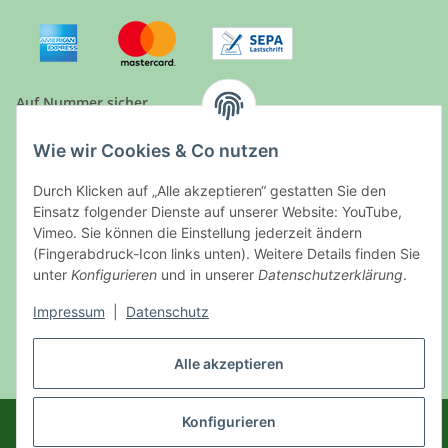
Auf Nummer sicher
Wie wir Cookies & Co nutzen
Durch Klicken auf „Alle akzeptieren“ gestatten Sie den
Ein Partnershop der
Einsatz folgender Dienste auf unserer Website: YouTube,
Vimeo. Sie können die Einstellung jederzeit ändern
(Fingerabdruck-Icon links unten). Weitere Details finden Sie
unter
Konfigurieren
und in unserer
Datenschutzerklärung
.
Impressum
|
Datenschutz
Vertrag widerrufen
Alle akzeptieren
* Alle Preise inkl. gesetzlicher USt., zzgl.
Versand
Konfigurieren
© Wildpark Müden
Besucherzähler: 1723682
Powered by
JTL-Shop