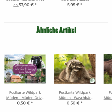
ab
53,90 €
*
5,95 €
*
Ähnliche Artikel
Postkarte Wildpark
Postkarte Wildpark
P
Müden - Müden Örtze
Müden - Waschbär
Müde
(Motiv 26)
(Motiv 27)
0,50 €
*
0,50 €
*