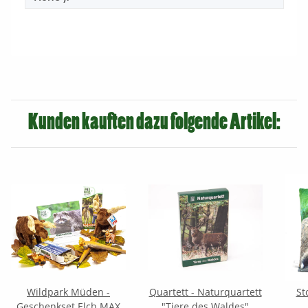
Kunden kauften dazu folgende Artikel:
Wildpark Müden -
Quartett - Naturquartett
St
Geschenkset Elch MAX
"Tiere des Waldes"