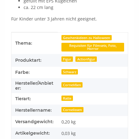
gefüllt mit EPS Kügelchen
ca. 22 cm lang
Für Kinder unter 3 Jahren nicht geeignet.
Produkteigenschaft
Wert
Geschenkideen zu Halloween
Thema:
Requisiten für Filmsets, Foto,
Horror
Figur
Actionfigur
Produktart:
Farbe:
Schwarz
Hersteller/Anbiet
Cornelißen
er:
Tierart:
Ratte
Herstellername:
Cornelissen
Versandgewicht:
0,20 kg
Artikelgewicht:
0,03
kg