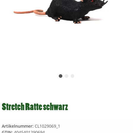
Stretch Ratte schwarz
Artikelnummer:
CL1029069_1
GTIN:
4045401290694