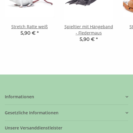
Stretch Ratte weiß
Spieltier mit Hängeband
S
- Fledermaus
5,90 €
*
5,90 €
*
Informationen
Gesetzliche Informationen
Unsere Versanddienstleister